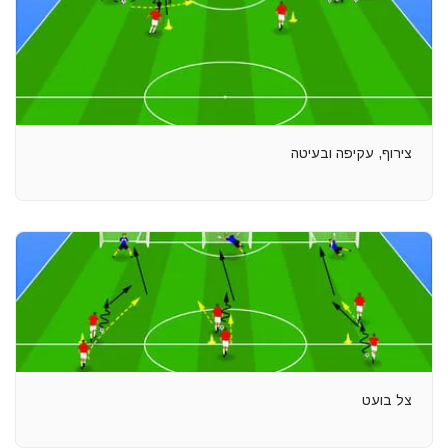
צירוף, עקיפה ובעיטה
צל בועט