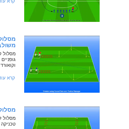
קרא עו
מסלול 
משולב
מסלול ק
גופניים 
וקואורדי
קרא עו
מסלול 
מסלול לש
טכניקה 