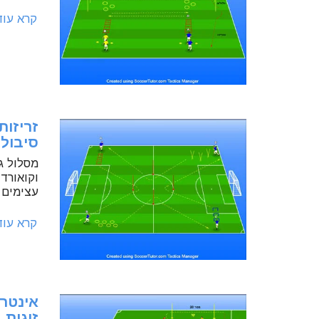
קרא עו
זריזות
סיבול
מסלול גו
וקואורד
עצימים
קרא עו
אינטר
זוגות