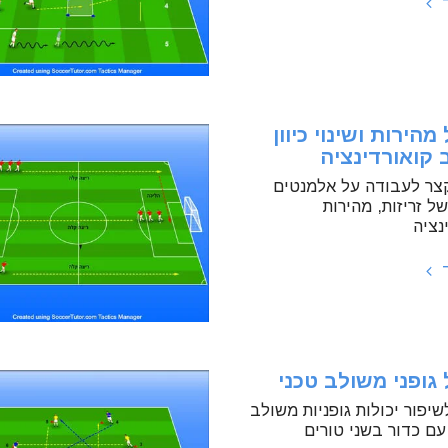
ד
מהירות ושינוי כיוון
 קואורדינציה
צר לעבודה על אלמנטים
של זריזות, מהירות
נציה
ד
גופני משולב טכני
יפור יכולות גופניות משולב
עם כדור בשני טורים