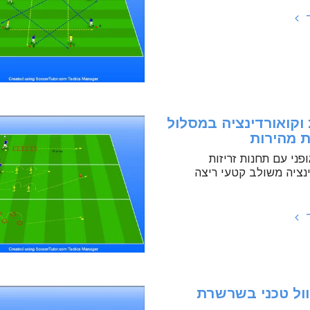
ד
 וקואורדינציה במסלול
ת מהירות
פני עם תחנות זריזות
ינציה משולב קטעי ריצה
ד
וול טכני בשרשרת