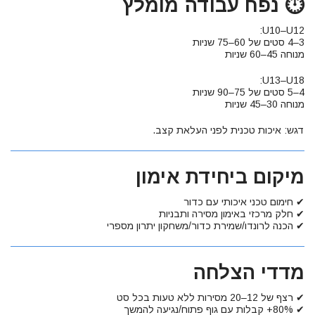
⏱ נפח עבודה מומלץ
U10–U12:
3–4 סטים של 60–75 שניות
מנוחה 45–60 שניות
U13–U18:
4–5 סטים של 75–90 שניות
מנוחה 30–45 שניות
דגש: איכות טכנית לפני העלאת קצב.
מיקום ביחידת אימון
✔ חימום טכני איכותי עם כדור
✔ חלק מרכזי באימון מסירה ותבניות
✔ הכנה לרונדו/שמירת כדור/משחקון יתרון מספרי
מדדי הצלחה
✔ רצף של 12–20 מסירות ללא טעות בכל סט
✔ 80%+ קבלות עם גוף פתוח/נגיעה להמשך