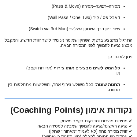
מסירה–תנועה–מסירה (Pass & Move)
דאבל פס / קיר (Wall Pass / One-Two)
שינוי כיוון דרך השחקן השלישי (Switch via 3rd Man)
התרגול מתבצע ברצף: השחקן שמוסר נע מיד לייצר זווית חדשה, והמקבל
מבצע נגיעה להמשך לפני המסירה הבאה.
ניתן לעבוד כך:
כל המשולשים מבצעים אותו צירוף
(אחידות וקצב)
או
תחנות שונות
: בכל משולש צירוף אחר, והשלישיות מתחלפות בין
תחנות.
נקודות אימון (Coaching Points)
✔ מסירות מהירות ומדויקות בקצב משחק
✔ נגיעה ראשונה/נגיעה להמשך שמכינה למסירה הבאה
✔ זווית מסירה נוחה (לא לעמוד “מאחורי” שחקן)
✔ עמדת גוף פתוחה לקבלה (חצי תפנית כשאפשר)