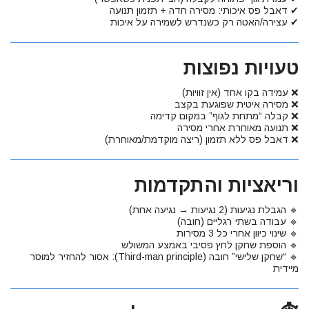
✔ דאבל פס איכותי: מסירה חדה + תזמון תנועה
✔ עצירה/האטה רק כשנדרש לשמירה על איכות
טעויות נפוצות
❌ עמידה בקו אחד (אין זוויות)
❌ מסירה איטית שפוגעת בקצב
❌ קבלה “מתחת לגוף” במקום קדימה
❌ תנועה מאוחרת אחרי מסירה
❌ דאבל פס ללא תזמון (ריצה מוקדמת/מאוחרת)
וריאציות והתקדמות
🔹 הגבלת נגיעות (2 נגיעות → נגיעה אחת)
🔹 עבודה בשתי רגליים (חובה)
🔹 שינוי כיוון אחרי כל 3 מסירות
🔹 הוספת שחקן לחץ פסיבי באמצע המשולש
🔹 “שחקן שלישי” חובה (Third-man principle): אסור להחזיר למוסר
מיידית