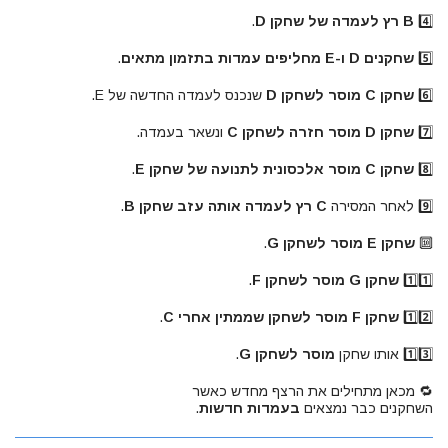
4️⃣
B רץ לעמדה של שחקן D
.
5️⃣
שחקנים D ו-E מחליפים עמדות בתזמון מתאים
.
6️⃣
שחקן C מוסר לשחקן D
שנכנס לעמדה החדשה של E.
7️⃣
שחקן D מוסר חזרה לשחקן C
ונשאר בעמדה.
8️⃣
שחקן C מוסר אלכסונית לתנועה של שחקן E
.
9️⃣ לאחר המסירה
C רץ לעמדה אותה עזב שחקן B
.
🔟
שחקן E מוסר לשחקן G
.
1️⃣1️⃣
שחקן G מוסר לשחקן F
.
1️⃣2️⃣
שחקן F מוסר לשחקן שממתין אחרי C
.
1️⃣3️⃣ אותו שחקן
מוסר לשחקן G
.
🔁 מכאן מתחילים את הרצף מחדש כאשר
השחקנים כבר נמצאים
בעמדות חדשות
.