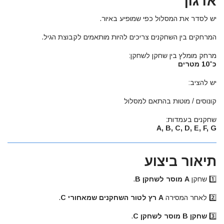
ארגון
יש לסדר את המסלול כפי שמופיע באיור.
המרחקים בין השחקנים צריכים להיות מותאמים לקבוצת הגיל.
מרחק מומלץ בין שחקן לשחקן:
כ־10 מטרים
יש להציב:
קונוסים / מוטות בהתאם למסלול
שחקנים בעמדות:
A, B, C, D, E, F, G
תיאור ביצוע
1️⃣ שחקן
A מוסר לשחקן B
.
2️⃣ לאחר המסירה
A רץ לטור השחקנים שמאחורי C
.
3️⃣
שחקן B מוסר לשחקן C
.