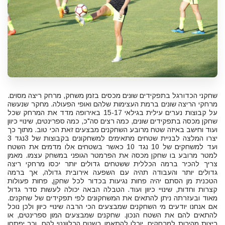
שחקני הכדורגל בתפקידים שונים מכסים בזמן משחק, מרחק ריצה מסוים.
מרחקי הריצה שונים ברמת העצימות שלהם ואופי הפעולה. מחקר שנעשה
על קבוצות נערים עילית בגילאי 15-17 באירופה מדד את המרחק שכל
שחקן מכסה בתפקידים שונים, כמה רצים סה"כ, כמה ספרינטים, שינויי כיוון
ועוד וחישב באיזה שטח מרובע השחקנים מבצעים זאת הכי טוב. מתוך כך
יצרו המלצה לבניית שטחים מתאימים למשחקונים בקבוצות של 3נגד 3
ועד למשחקים של 10 נגד 10 כאשר בשטחים אלו מדמים את השטח
למטר מרובע בו שחקן מכסה את הפרמטר הגופני במשחק עצמו. מאמן
צריך להכיר ברמה הכללית ששטחים גדולים יותר יכסו מרחקי ריצה
גדולים יותר והעבודה תהיה עם השפעה אירובית גדולה, אך ברמה
הטכנית מן הסתם יהיה פחות נגיעות בכדור לכל שחקן, פחות פעולות
קצרות וחדות, שינויי כיוון ועוד. הטבלה הבאה יכולה לעשות סדר גדול
מאוד ובעזרתה ניתן להתאים את המשחקונים לפי תפקידים של שחקנים.
אם אנחנו יודעים מי השחקנים שמבצעים הכי הרבה שינויי כיוון ולכן נוכל
להתאים להם את השטח הנכון. שחקנים שמבצעים המון ספרינטים, או
ריצות מהירות למרחקים, יוכלו להתאמן בשטח הרלוונטי להם, וכך יפתחו