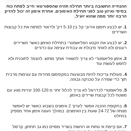
ההנחייה החשובה ביותר תחילה תהיה שהספורטאי חייב לפתח כוח
בסיסי ואיזון טוב לפני תחילת האימונים. אחרת אימון זה יכול להזיק
הרבה יותר ממה שהוא יועיל.
1.
יש לבצע חימום אירובי קל בין 5-10 דק' ולדאוד למתוח את כל קבוצות
השרירים
2.
יש לבצע את הקטע הפליאומטרי בתחילת האימון כאשר השרירים
רעננים ולא לאחר סיבולת או עבודת עצימה עם כדורים
3.
אימון פליאומטרי לא צריך להשאיר אותך מותש. להצמד לתוכנית ולא
לחפש לעשות עוד
4.
פעולות צריכות להיות מבוצעות במקסימום מהירות עם עצימות מרבית
תוך כדי שמירה על טכניקה גבוהה.
5.
פליאומטרי לכדרוגל לא צריך לכלול יותר מ 100-120 יצירות מגע עם
משטח לכל קבוצת שרירים באימון.
6.
בתקופת ההכנה אפשר לערוך 2 אימונים בשבוע כאשר יש לאפשר
מנוחה של 24-72 שעות בין האימונים. במהלך העונה אימון אחד מספיק
בהחלט
7.
אם קיימת אי נוחות או רגישות בשריר מסויים כמו גב תחתון, קרסול