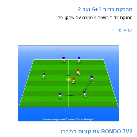
החזקת כדור 6+1 נגד 2
החזקת כדור בשטח מצומצם עם שחקן ציר
קרא עוד
RONDO 7V2 עם קונוס במרכז